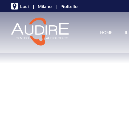
Lodi
|
Milano
|
Pioltello
HOME
I